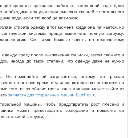
ющие средства прекрасно работают в холодной воде. Даже
это необходимо для удаления пылевых клещей с постельного
одную воду, если это вообще возможно.
облазн стирать одежду в тот момент, когда она пачкается, но
септической системы проще выполнить полную загрузку.
ектроэнергию. См. также Важные советы по техническому
е одежду сразу после выключения сушилки, затем сложите и
док, иногда до такой степени, что одежду даже не нужно
. Не позволяйте ей загрязняться, потому что грязная
вести на нет все время и усилия, которые вы потратили на
оме того, из-за обилия грязи ваша машинка может выйти из
пать
запчасти для стиральных машин Electrolux
.
стиральной машины, чтобы предотвратить рост плесени и
сушилки может предотвратить возгорание и повысить ее
ончательной загрузки).