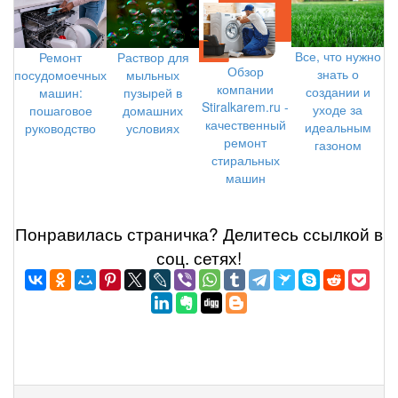
Все, что нужно
Ремонт
Раствор для
Обзор
знать о
посудомоечных
мыльных
компании
создании и
машин:
пузырей в
Stiralkarem.ru -
уходе за
пошаговое
домашних
качественный
идеальным
руководство
условиях
ремонт
газоном
стиральных
машин
Понравилась страничка? Делитеcь ссылкой в
соц. сетях!