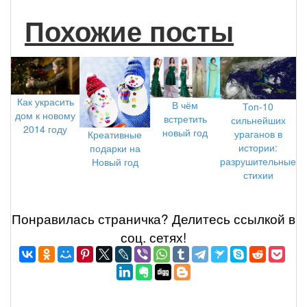
Похожие посты
Как украсить
В чём
Топ-10
дом к новому
встретить
сильнейших
2014 году
новый год
ураганов в
Креативные
истории:
подарки на
разрушительные
Новый год
стихии
Понравилась страничка? Делитеcь ссылкой в
соц. сетях!