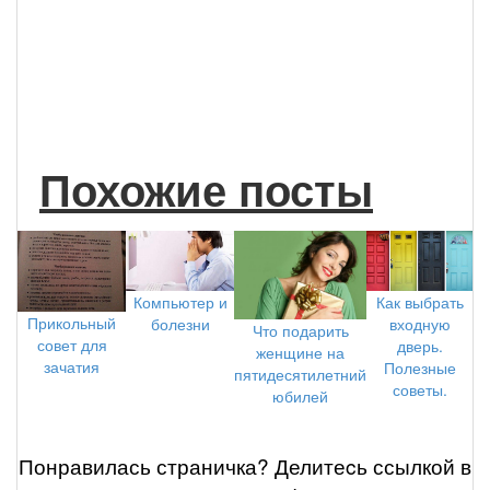
Похожие посты
Как выбрать
Компьютер и
Прикольный
входную
болезни
Что подарить
совет для
дверь.
женщине на
зачатия
Полезные
пятидесятилетний
советы.
юбилей
Понравилась страничка? Делитеcь ссылкой в