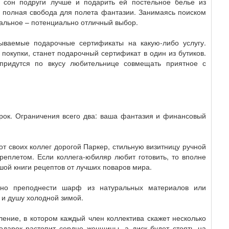
ь сон подруги лучше и подарить ей постельное белье из
ся полная свобода для полета фантазии. Занимаясь поиском
кальное – потенциально отличный выбор.
ываемые подарочные сертификаты на какую-либо услугу.
окупки, станет подарочный сертификат в один из бутиков.
придутся по вкусу любительнице совмещать приятное с
ок. Ограничения всего два: ваша фантазия и финансовый
от своих коллег дорогой Паркер, стильную визитницу ручной
реплетом. Если коллега-юбиляр любит готовить, то вполне
ой книги рецептов от лучших поваров мира.
но преподнести шарф из натуральных материалов или
и и душу холодной зимой.
ение, в котором каждый член коллектива скажет несколько
подарок растопит сердце женщины, а диск будет стоять на