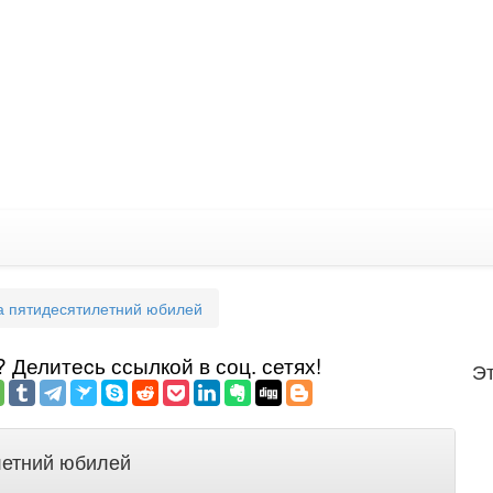
а пятидесятилетний юбилей
Делитеcь ссылкой в соц. сетях!
Эт
летний юбилей