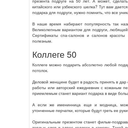
презента подруге на 50 лет. А может, сделат
китайского или узбекского шелка? Тут вам дает
подарка для подруги, нужно помнить, что все уни
В наше время набирают популярность так наз
Великолепным вариантом для подруги, любящей п
Сертификаты спа-салонов и салонов красоты 
полезным.
Коллеге 50
Коллеге можно подарить абсолютно любой подар
потолок.
Деловой женщине будет в радость принять в дар 
работы или авторский ежедневник с кожаным пе
приемлемым станет вариант подарка в виде больш
А если же именинница еще и модница, мож
утонченные перчатки, которые будут греть ее рук
Оригинальным презентом станет фильм-поздравл
теплых слов в адрес коллеги в камеру. Такой 