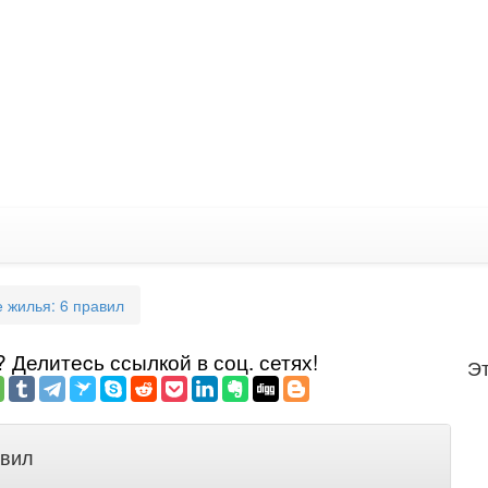
е жилья: 6 правил
Делитеcь ссылкой в соц. сетях!
Эт
авил