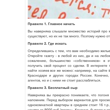
Правило 1. Главное начать
Вы наверняка слышали множество историй про м
существуют, но их не так много. Поэтому нужно от
Правило 2. Где искать
Определившись с тем, что вам необходимо жилье, 
Откройте газету - в любой из них, да и на люб
сожалению, большинство «собственников» в 
получить свой процент со сделки. В интернете
найти хозяев все же можно: например, на сайте s
Краснодаре и других городах России. Конечно,
агентов, но и с ними не стоит расслабляться.
Правило 3. Бесплатный сыр
Наверняка вы прекрасно понимаете, что погоня
напомним. Перед выбором вариантов для просмо
однокомнатной квартиры в среднем стоит 16 т.р
центре за 9000 руб./месяц». Конечно, бывают и и