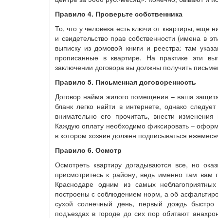
Правило 4. Проверьте собственника
То, что у человека есть ключи от квартиры, еще н
и свидетельство прав собственности (имена в э
выписку из домовой книги и реестра: там указ
прописанные в квартире. На практике эти вы
заключении договора вы должны получить письмен
Правило 5. Письменная договоренность
Договор найма жилого помещения – ваша защита
бланк легко найти в интернете, однако следуе
внимательно его прочитать, внести изменения 
Каждую оплату необходимо фиксировать – оформл
в котором хозяин должен подписываться ежемесяч
Правило 6. Осмотр
Осмотреть квартиру догадываются все, но ока
присмотритесь к району, ведь именно там вам 
Краснодаре одним из самых неблагоприятных
построены с соблюдением норм, а об асфальтиров
сухой солнечный день, первый дождь быстро
подъездах в городе до сих пор обитают анахро