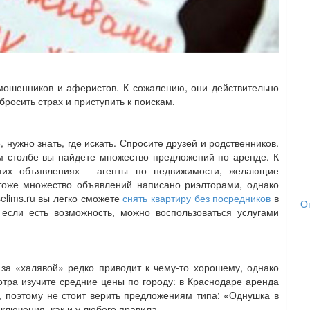
ошенников и аферистов. К сожалению, они действительно
бросить страх и приступить к поискам.
нужно знать, где искать. Спросите друзей и родственников.
ом столбе вы найдете множество предложений по аренде. К
этих объявлениях - агенты по недвижимости, желающие
 тоже множество объявлений написано риэлторами, однако
elims.ru вы легко сможете
снять квартиру без посредников
в
О
 если есть возможность, можно воспользоваться услугами
 за «халявой» редко приводит к чему-то хорошему, однако
тра изучите средние цены по городу: в Краснодаре аренда
., поэтому не стоит верить предложениям типа: «Однушка в
сключения, как и у любого правила.