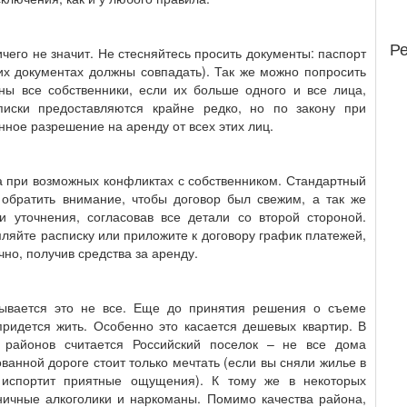
Р
ичего не значит. Не стесняйтесь просить документы: паспорт
тих документах должны совпадать). Так же можно попросить
аны все собственники, если их больше одного и все лица,
писки предоставляются крайне редко, но по закону при
ное разрешение на аренду от всех этих лиц.
 при возможных конфликтах с собственником. Стандартный
т обратить внимание, чтобы договор был свежим, а так же
и уточнения, согласовав все детали со второй стороной.
яйте расписку или приложите к договору график платежей,
но, получив средства за аренду.
зывается это не все. Еще до принятия решения о съеме
придется жить. Особенно это касается дешевых квартир. В
 районов считается Российский поселок – не все дома
анной дороге стоит только мечтать (если вы сняли жилье в
 испортит приятные ощущения). К тому же в некоторых
ничные алкоголики и наркоманы. Помимо качества района,