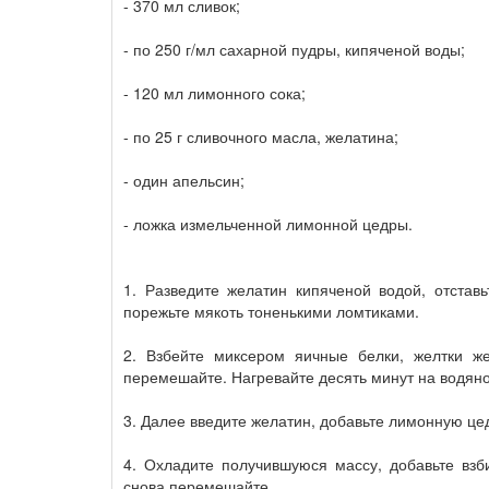
- 370 мл сливок;
- по 250 г/мл сахарной пудры, кипяченой воды;
- 120 мл лимонного сока;
- по 25 г сливочного масла, желатина;
- один апельсин;
- ложка измельченной лимонной цедры.
1. Разведите желатин кипяченой водой, отставь
порежьте мякоть тоненькими ломтиками.
2. Взбейте миксером яичные белки, желтки же
перемешайте. Нагревайте десять минут на водяно
3. Далее введите желатин, добавьте лимонную цед
4. Охладите получившуюся массу, добавьте взб
снова перемешайте.