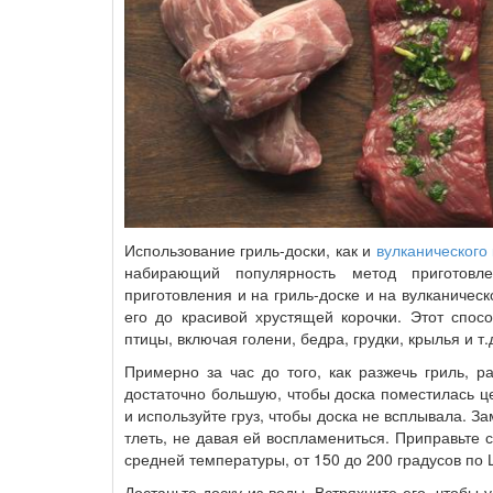
Использование гриль-доски, как и
вулканического
набирающий популярность метод приготовл
приготовления и на гриль-доске и на вулканичес
его до красивой хрустящей корочки. Этот спос
птицы, включая голени, бедра, грудки, крылья и т.
Примерно за час до того, как разжечь гриль, р
достаточно большую, чтобы доска поместилась ц
и используйте груз, чтобы доска не всплывала. З
тлеть, не давая ей воспламениться. Приправьте с
средней температуры, от 150 до 200 градусов по
Достаньте доску из воды. Встряхните его, чтобы 