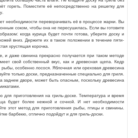
нёт гореть. Поместите её непосредственно на решетку для
у.
 Нет необходимости переворачивать её в процессе жарки. Вы
онным соком, чтобы она не пересушилась. Если вы готовите
бразом: когда курица будет почти готова, уберите доску и
кожей вниз. Держите их в таком положении в течение пяти-
стая хрустящая корочка.
е, и даже свинина прекрасно получается при таком методе
меет свой собственный вкус, как и древесная щепа. Кедр
и рыбы, особенно лосося. Яблочная или ореховая древесина
уйте только доски, предназначенные специально для гриля.
а заднем дворе, может быть опасным, поскольку древесина
микатами.
ю для приготовления на гриль-доске. Температура и время
ща будет более нежной и сочной. И нет необходимости
уйте этот метод для приготовления рыбы, птицы и свинины.
тке барбекю, отлично подойдут и для гриль-доски.