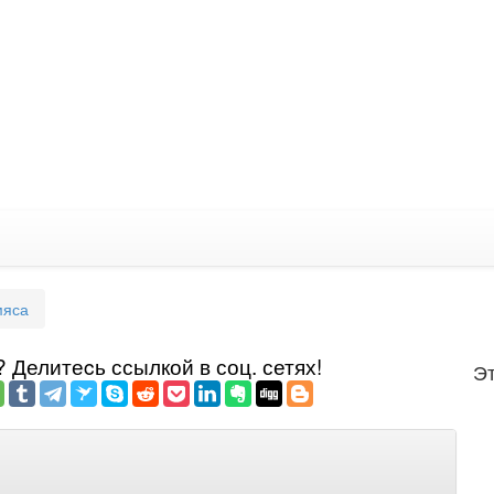
мяса
Делитеcь ссылкой в соц. сетях!
Эт