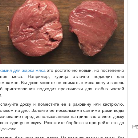
 камня для жарки мяса
это достаточно новый, но постепенно
ения мяса. Например, курица отлично подходит для
ком камне. Вы даже можете не снимать с мяса кожу и запечь
об приготовления подходит практически для любых частей
д.
аспакуйте доску и поместите ее в раковину или кастрюлю,
еликом на дно. Залейте её несколькими сантиметрами воды
амачивание перед использованием на гриле заставляет доску
вою курицу по вкусу. Разожгите барбекю и прогрейте его до
Р
 Цельсию.
удалить большую часть влаги. Не кладите доску на гриль без