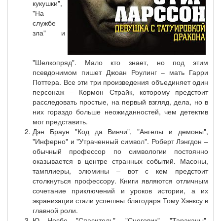
кукушки",
"На
службе
зла" и
"Шелкопряд". Мало кто знает, но под этим
псевдонимом пишет Джоан Роулинг – мать Гарри
Поттера. Все эти три произведения объединяет один
персонаж – Кормон Страйк, которому предстоит
расследовать простые, на первый взгляд, дела, но в
них гораздо больше неожиданностей, чем детектив
мог представить.
Дэн Браун "Код да Винчи", "Ангелы и демоны",
"Инферно" и "Утраченный символ". Роберт Лэнгдон –
обычный профессор по символогии постоянно
оказывается в центре странных событий. Масоны,
тамплиеры, элюмины – вот с кем предстоит
столкнуться профессору. Книги являются отличным
сочетание приключений и уроков истории, а их
экранизации стали успешны благодаря Тому Хэнксу в
главной роли.
Ю Несбе "Спаситель", "Снеговик", "Тараканы",