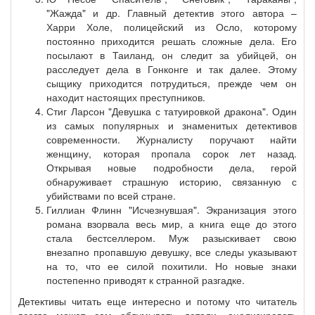
"Жажда" и др. Главный детектив этого автора –
Харри Холе, полицейский из Осло, которому
постоянно приходится решать сложные дела. Его
посылают в Таиланд, он следит за убийцей, он
расследует дела в Гонконге и так далее. Этому
сыщику приходится потрудиться, прежде чем он
находит настоящих преступников.
Стиг Ларсон "Девушка с татуировкой дракона". Один
из самых популярных и знаменитых детективов
современности. Журналисту поручают найти
женщину, которая пропала сорок лет назад.
Открывая новые подробности дела, герой
обнаруживает страшную историю, связанную с
убийствами по всей стране.
Гиллиан Флинн "Исчезнувшая". Экранизация этого
романа взорвала весь мир, а книга еще до этого
стала бестселлером. Муж разыскивает свою
внезапно пропавшую девушку, все следы указывают
на то, что ее силой похитили. Но новые знаки
постепенно приводят к странной разгадке.
Детективы читать еще интересно и потому что читатель