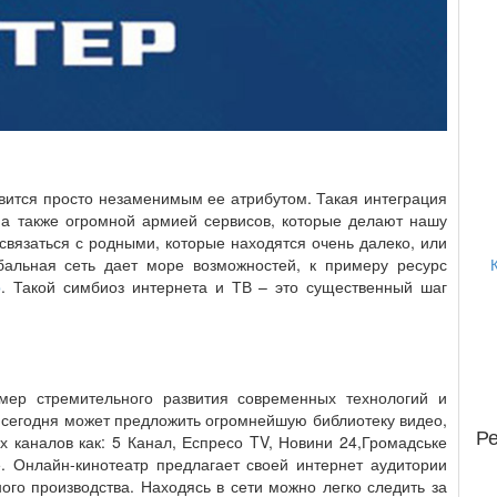
овится просто незаменимым ее атрибутом. Такая интеграция
, а также огромной армией сервисов, которые делают нашу
вязаться с родными, которые находятся очень далеко, или
бальная сеть дает море возможностей, к примеру ресурс
р
. Такой симбиоз интернета и ТВ – это существенный шаг
мер стремительного развития современных технологий и
на сегодня может предложить огромнейшую библиотеку видео,
Р
х каналов как: 5 Канал, Еспресо TV, Новини 24,Громадське
е. Онлайн-кинотеатр предлагает своей интернет аудитории
ого производства. Находясь в сети можно легко следить за