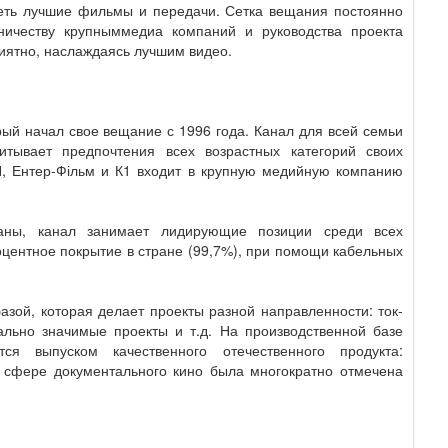
еть лучшие фильмы и передачи. Сетка вещания постоянно
ничеству крупныммедиа компаний и руководства проекта
риятно, наслаждаясь лучшим видео.
ый начал свое вещание с 1996 года. Канал для всей семьи
итывает предпочтения всех возрастных категорий своих
, Ентер-Фільм и К1 входит в крупную медийную компанию
раны, канал занимает лидирующие позиции среди всех
оцентное покрытие в стране (99,7%), при помощи кабельных
зой, которая делает проекты разной направленности: ток-
ально значимые проекты и т.д. На производственной базе
ся выпуском качественного отечественного продукта:
в сфере документального кино была многократно отмечена