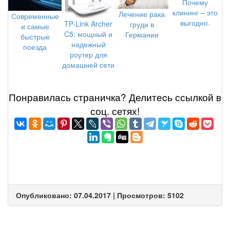
Почему
клининг – это
Лечение рака
Современные
выгодно.
TP-Link Archer
груди в
и самые
C5: мощный и
Германии
быстрые
надежный
поезда
роутер для
домашней сети
Понравилась страничка? Делитеcь ссылкой в
соц. сетях!
Опубликовано: 07.04.2017 | Просмотров: 5102