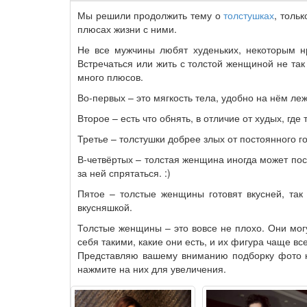
Мы решили продолжить тему о
толстушках
, толь
плюсах жизни с ними.
Не все мужчины любят худеньких, некоторым н
Встречаться или жить с толстой женщиной не так
много плюсов.
Во-первых – это мягкость тела, удобно на нём лежа
Второе – есть что обнять, в отличие от худых, где 
Третье – толстушки добрее злых от постоянного 
В-четвёртых – толстая женщина иногда может посто
за ней спрятаться. :)
Пятое – толстые женщины готовят вкусней, так
вкусняшкой.
Толстые женщины – это вовсе не плохо. Они мог
себя такими, какие они есть, и их фигура чаще вс
Представляю вашему вниманию подборку фото к
нажмите на них для увеличения.