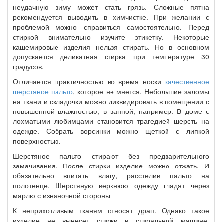
неудачную зиму может стать грязь. Сложные пятна
рекомендуется выводить в химчистке. При желании с
проблемой можно справиться самостоятельно. Перед
стиркой внимательно изучите этикетку. Некоторые
кашемировые изделия нельзя стирать. Но в основном
допускается деликатная стирка при температуре 30
градусов.
Отличается практичностью во время носки
качественное
шерстяное пальто
, которое не мнется. Небольшие заломы
на ткани и складочки можно ликвидировать в помещении с
повышенной влажностью, в ванной, например. В доме с
лохматыми любимцами становится трагедией шерсть на
одежде. Собрать ворсинки можно щеткой с липкой
поверхностью.
Шерстяное пальто стирают без предварительного
замачивания. После стирки изделие можно отжать. И
обязательно впитать влагу, расстелив пальто на
полотенце. Шерстяную верхнюю одежду гладят через
марлю с изнаночной стороны.
К неприхотливым тканям относят драп. Однако такое
изделие не вынесет стирки в стиральной машине.