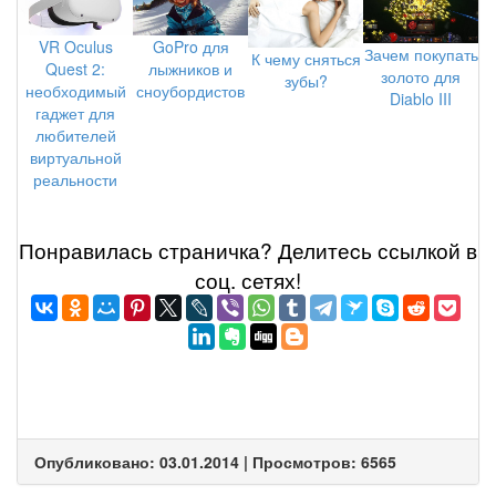
VR Oculus
GoPro для
Зачем покупать
К чему сняться
Quest 2:
лыжников и
золото для
зубы?
необходимый
сноубордистов
Diablo III
гаджет для
любителей
виртуальной
реальности
Понравилась страничка? Делитеcь ссылкой в
соц. сетях!
Опубликовано: 03.01.2014 | Просмотров: 6565