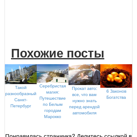
Похожие посты
Серебристая
Такой
Прокат авто:
6 Законов
магия:
разнообразный
все, что вам
Богатства
Путешествие
Санкт-
нужно знать
по Белым
Петербург
перед арендой
городам
автомобиля
Марокко
Понравилась страничка? Делитеcь ссылкой в