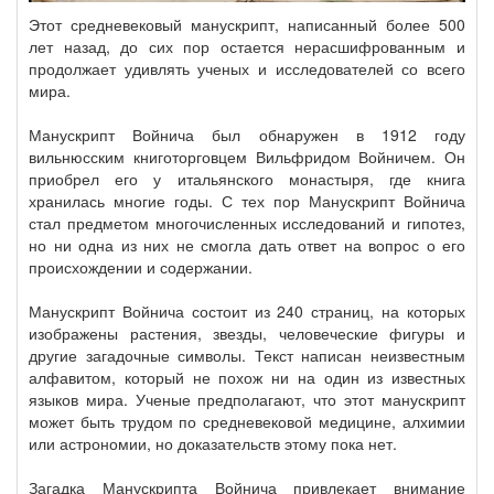
Этот средневековый манускрипт, написанный более 500
лет назад, до сих пор остается нерасшифрованным и
продолжает удивлять ученых и исследователей со всего
мира.
Манускрипт Войнича был обнаружен в 1912 году
вильнюсским книготорговцем Вильфридом Войничем. Он
приобрел его у итальянского монастыря, где книга
хранилась многие годы. С тех пор Манускрипт Войнича
стал предметом многочисленных исследований и гипотез,
но ни одна из них не смогла дать ответ на вопрос о его
происхождении и содержании.
Манускрипт Войнича состоит из 240 страниц, на которых
изображены растения, звезды, человеческие фигуры и
другие загадочные символы. Текст написан неизвестным
алфавитом, который не похож ни на один из известных
языков мира. Ученые предполагают, что этот манускрипт
может быть трудом по средневековой медицине, алхимии
или астрономии, но доказательств этому пока нет.
Загадка Манускрипта Войнича привлекает внимание