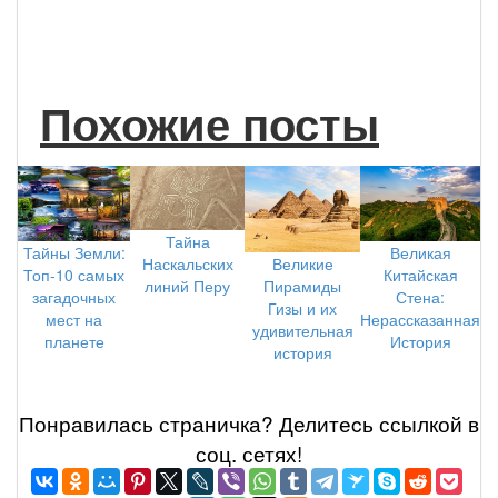
Похожие посты
Тайна
Тайны Земли:
Великая
Наскальских
Великие
Топ-10 самых
Китайская
линий Перу
Пирамиды
загадочных
Стена:
Гизы и их
мест на
Нерассказанная
удивительная
планете
История
история
Понравилась страничка? Делитеcь ссылкой в
соц. сетях!