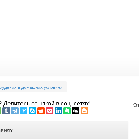
охудения в домашних условиях
Делитеcь ссылкой в соц. сетях!
Эт
овиях