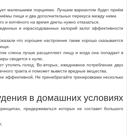
едует маленькими порциями. Лучшим вариантом будет приём
 приёмы пищи и два дополнительных перекуса между ними.
го и копчёного на время диеты нужно отказаться.
ъеденных и израсходованных калорий залог эффективности
доказали что хорошее настроение также хорошо сказывается
пищи.
этом слюна лучше расщепляет пищу и когда она попадает в
иры сводится к нулю.
т утолить голод. Во-вторых, ежедневное потребление двух
ечного тракта и поможет вывести вредные вещества.
ее эффективной. Не пренебрегайте тренировками несколько
удения в домашних условиях
ринципах, придерживаться которых не составит большого
;