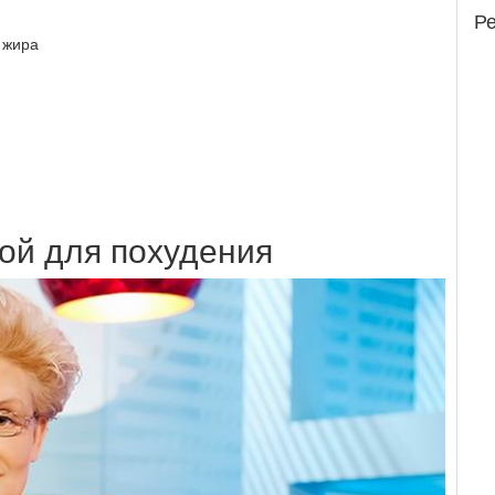
Р
 жира
й для похудения