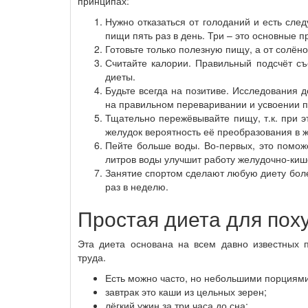
принципах:
Нужно отказаться от голоданий и есть сл
пищи пять раз в день. Три – это основные
Готовьте только полезную пищу, а от солёно
Считайте калории. Правильный подсчёт с
диеты.
Будьте всегда на позитиве. Исследования 
на правильном переваривании и усвоении 
Тщательно пережёвывайте пищу, т.к. при 
желудок вероятность её преобразования в ж
Пейте больше воды. Во-первых, это поможе
литров воды улучшит работу желудочно-киш
Занятие спортом сделают любую диету бол
раз в неделю.
Простая диета для пох
Эта диета основана на всем давно известных п
труда.
Есть можно часто, но небольшими порциями
завтрак это каши из цельных зерен;
лёгкий ужин за три часа до сна;