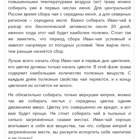
повышенными температурами воздуха (юг) траву можно
собирать уже в первых числах июня. Для центральной
России время сбора чая с середины июня, а для северных
регионов – середина июля. Важно собирать Иван-чай в
разгар его биологической активности около 20 дней,
именно тогда этот чай будет наиболее полезен. Стоит так
же заметить, что период сбора Иван-чая условный и
зависит напрямую от погодных условий. Чем жарче лето,
тем раньше начнётся сбор.
Лучше всего начать сбор Иван-чая в первые дни цветения,
его цветки должны только начать цвести. В этой фазе трава
содержит наибольшее количество полезных веществ. С
каждым днём полезные свойства чая теряются, и к концу
цветения их остаётся не много.
Не обязательно собирать только верхушки кипрея, можно
так же собирать листья с середины цветка одним
движением вверх. Цветку это совершенно не вредит, а вот
вам будет проще. Не стоит собирать чай в пыльных и
сильно загрязнённых газами местах. Иван-чай хорошо
впитывает в себя все вещества, так что, собрав кипрей в
загрязнённом месте, вы рискуете испортить себе чаепитие
и не только!