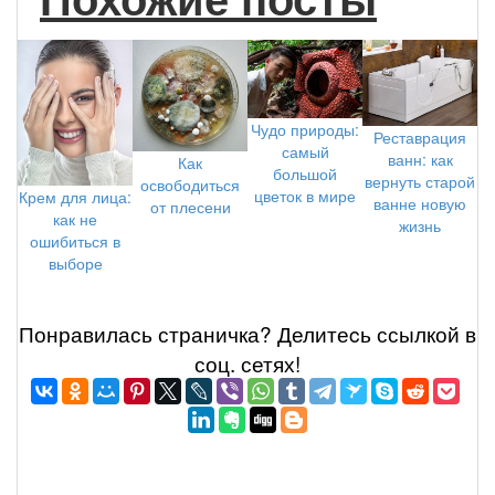
Чудо природы:
Реставрация
самый
ванн: как
Как
большой
вернуть старой
освободиться
цветок в мире
Крем для лица:
ванне новую
от плесени
как не
жизнь
ошибиться в
выборе
Понравилась страничка? Делитеcь ссылкой в
соц. сетях!