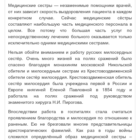
Медицинские сестры — незаменимые помощники врачей,
от них зависит скорость выздоровления пациента в каждом
конкретном случае. Сейчас медицинские сёстры
составляют наибольшую часть медицинского персонала в
целом. Все потому что большая часть услуг по
непосредственному лечению больного оказывается только
исключительно одними медицинскими сестрами.
Нельзя обойти вниманием и работу русских милосердных
сестёр. Очень много жизней на полях сражений было
спасено благодаря монахиням московской Никольской
обители и милосердным сестрам из Крестовоздвиженской
обители сестёр милосердия. Крестовоздвиженская обитель
сестёр милосердия была учреждена первой в России и
Европе княгиней Еленой Павловной в 1854 году и
работала на полях сражений под руководством
знаменитого хирурга Н.И. Пирогова.
Впоследствии работа в госпиталях стала считаться
проявлением благородства и милосердия по отношению к
раненым. Ею не брезговали многие представительницы
аристократических фамилий. Как раз в годы войны
сложился определённый образ медицинской сестры –