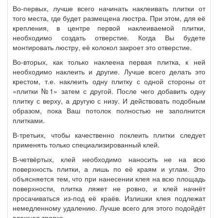
Во-первых, лучше всего начинать наклеивать плитки от
того места, где будет размещена люстра. При этом, для её
крепления, в центре первой наклеиваемой плитки,
необходимо создать отверстие. Когда Вы будете
монтировать люстру, её колокол закроет это отверстие.
Во-вторых, как только наклеена первая плитка, к ней
необходимо наклеить и другие. Лучше всего делать это
крестом, т.е. наклеить одну плитку с одной стороны от
«плитки №1» затем с другой. После чего добавить одну
плитку с верху, а другую с низу. И действовать подобным
образом, пока Ваш потолок полностью не заполнится
плитками.
В-третьих, чтобы качественно поклеить плитки следует
применять только специализированный клей.
В-четвёртых, клей необходимо наносить не на всю
поверхность плитки, а лишь по её краям и углам. Это
объясняется тем, что при нанесении клея на всю площадь
поверхности, плитка ляжет не ровно, и клей начнёт
просачиваться из-под её краёв. Излишки клея подлежат
немедленному удалению. Лучше всего для этого подойдёт
влажная тряпка.