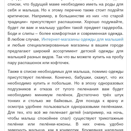
списки, что будущей маме необходимо иметь на роды для
себя и малыша. Но к этому перечню также стоит подойти
критически. Например, в большинстве из них «по старой
традиции» присутствуют распашонки. Хорошо подумайте,
будет ли вам и малышу удобен такой предмет гардероба.
Боди и слипы – более комфортная и современная одежда.
В любом случае,
Интернет-магазины одежды для малышей
и любые специализированные магазины в вашем городе
предлагают широкий ассортимент детской одежды для
малышей разных видов. Так что вы можете купить на пробу
пару распашонок или кофточек.
Также в списке необходимых для малыша, помимо одежды
присутствуют пелёнки. Конечно, бабушки, скажут, что их
необходимо купить и побольше. Но в эпоху одноразовых
подгузников и отказа от тугого пеленания вам будет
необходимо минимум пелёнок. Достаточно трёх штук
тонких и столько же байковых. Для похода к врачу и
осмотра удобнее пользоваться одноразовыми пелёнками.
Для тех, кто всё же пеленает детей (например, на ночь,
чтобы малыш спокойнее спал) существуют трикотажные
пелёнки или пелёнки-коконы. В них очень удобно
завернуть малыша, как в конвертик. Кружевная нарядная