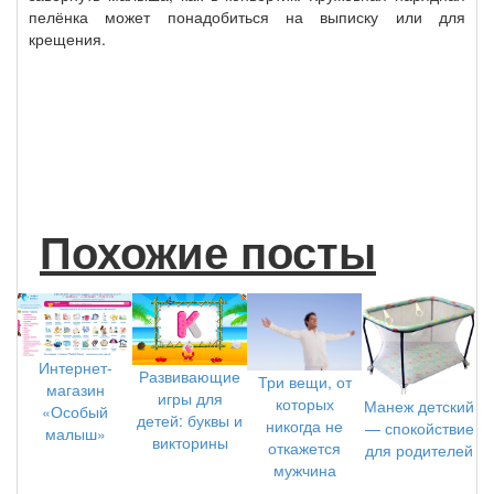
пелёнка может понадобиться на выписку или для
крещения.
Похожие посты
Интернет-
Развивающие
Три вещи, от
магазин
игры для
которых
Манеж детский
«Особый
детей: буквы и
никогда не
— спокойствие
малыш»
викторины
откажется
для родителей
мужчина