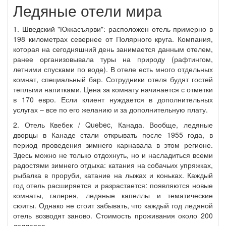
Ледяные отели мира
1. Шведский "Юккасъярви": расположен отель примерно в
198 километрах севернее от Полярного круга. Компания,
которая на сегодняшний день занимается данным отелем,
ранее организовывала туры на природу (рафтингом,
летними спусками по воде). В отеле есть много отдельных
комнат, специальный бар. Сотрудники отеля будят гостей
теплыми напитками. Цена за комнату начинается с отметки
в 170 евро. Если клиент нуждается в дополнительных
услугах – все по его желанию и за дополнительную плату.
2. Отель Квебек / Quebec, Канада. Вообще, ледяные
дворцы в Канаде стали открывать после 1955 года, в
период проведения зимнего карнавала в этом регионе.
Здесь можно не только отдохнуть, но и насладиться всеми
радостями зимнего отдыха: катания на собачьих упряжках,
рыбалка в проруби, катание на лыжах и коньках. Каждый
год отель расширяется и разрастается: появляются новые
комнаты, галерея, ледяные капеллы и тематические
сюиты. Однако не стоит забывать, что каждый год ледяной
отель возводят заново. Стоимость проживания около 200
долларов.