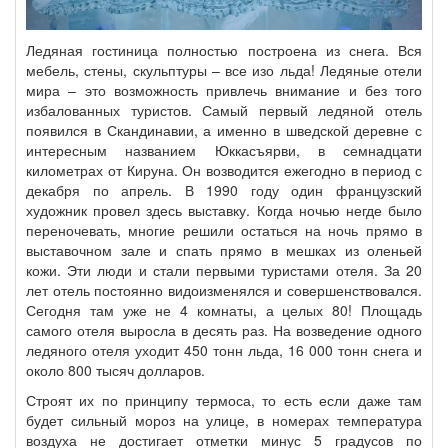
Ледяная гостиница полностью построена из снега. Вся
мебель, стены, скульптуры – все изо льда! Ледяные отели
мира – это возможность привлечь внимание и без того
избалованных туристов. Самый первый ледяной отель
появился в Скандинавии, а именно в шведской деревне с
интересным названием Юккасъярви, в семнадцати
километрах от Кируна. Он возводится ежегодно в период с
декабря по апрель. В 1990 году один французский
художник провел здесь выставку. Когда ночью негде было
переночевать, многие решили остаться на ночь прямо в
выставочном зале и спать прямо в мешках из оленьей
кожи. Эти люди и стали первыми туристами отеля. За 20
лет отель постоянно видоизменялся и совершенствовался.
Сегодня там уже не 4 комнаты, а целых 80! Площадь
самого отеля выросла в десять раз. На возведение одного
ледяного отеля уходит 450 тонн льда, 16 000 тонн снега и
около 800 тысяч долларов.
Строят их по принципу термоса, то есть если даже там
будет сильный мороз на улице, в номерах температура
воздуха не достигает отметки минус 5 градусов по