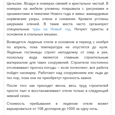
Цельсию. Воздух в номерах свежий и кристально чистый. В
номерах на мебели уложены покрывала с рисунками и
орнаментами в тематики Нового года и зимы: жаккардовые
норвежские узоры, олени и снежинки. Кровати устланы
шкурками оленей. В такие места часто организуют
специальные
туры на Новый год
. Ночуют туристы в
основном в спальных мешках.
Возводятся ледяные отели в основном в период с ноября
по апрель, пока температура не опустится до нуля.
Ледяные гостиницы строят неподалеку от озер и рек,
поскольку вода является главным строительным
материалом для таких сооружений. Строители постоянно
отслеживают прогноз погоды – если потеплеет, вся работа
пойдет насмарку. Работают над сооружением изо льда до
тех пор, пока они не приобретут прочность камня.
После того как приходит весна, весь труд строителей
просто таит и восстанавливают отели только в следующий
зимний сезон.
Стоимость пребывания в ледяном отеле может
варьироваться от 108 долларов до 1000 за одну ночь.