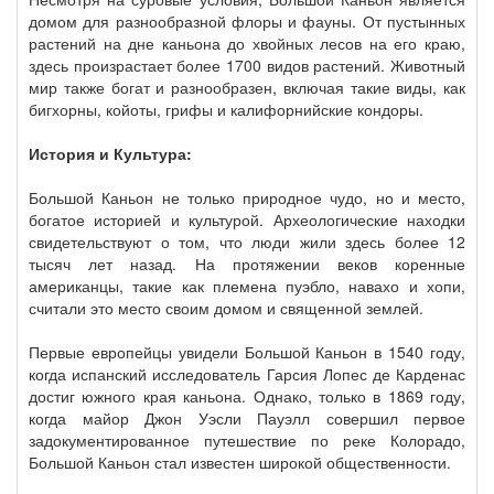
домом для разнообразной флоры и фауны. От пустынных
растений на дне каньона до хвойных лесов на его краю,
здесь произрастает более 1700 видов растений. Животный
мир также богат и разнообразен, включая такие виды, как
бигхорны, койоты, грифы и калифорнийские кондоры.
История и Культура:
Большой Каньон не только природное чудо, но и место,
богатое историей и культурой. Археологические находки
свидетельствуют о том, что люди жили здесь более 12
тысяч лет назад. На протяжении веков коренные
американцы, такие как племена пуэбло, навахо и хопи,
считали это место своим домом и священной землей.
Первые европейцы увидели Большой Каньон в 1540 году,
когда испанский исследователь Гарсия Лопес де Карденас
достиг южного края каньона. Однако, только в 1869 году,
когда майор Джон Уэсли Пауэлл совершил первое
задокументированное путешествие по реке Колорадо,
Большой Каньон стал известен широкой общественности.