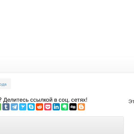
юда
Делитеcь ссылкой в соц. сетях!
Эт