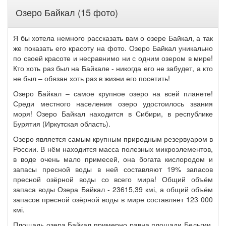
Озеро Байкал (15 фото)
Я бы хотела немного рассказать вам о озере Байкал, а так
же показать его красоту на фото. Озеро Байкал уникально
по своей красоте и несравнимо ни с одним озером в мире!
Кто хоть раз был на Байкале - никогда его не забудет, а кто
не был – обязан хоть раз в жизни его посетить!
Озеро Байкал – самое крупное озеро на всей планете!
Среди местного населения озеро удостоилось звания
моря! Озеро Байкал находится в Сибири, в республике
Бурятия (Иркутская область).
Озеро является самым крупным природным резервуаром в
России. В нём находится масса полезных микроэлементов,
в воде очень мало примесей, она богата кислородом и
запасы пресной воды в ней составляют 19% запасов
пресной озёрной воды со всего мира! Общий объём
запаса воды Озера Байкал - 23615,39 кмі, а общий объём
запасов пресной озёрной воды в мире составляет 123 000
кмі.
Площадь озера Байкал примерно равна площади Бельгии.