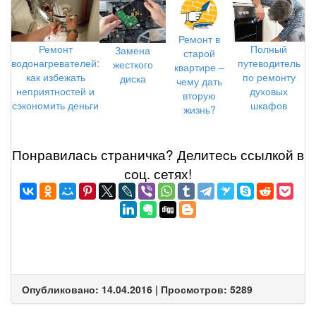
Ремонт в
Полный
Ремонт
Замена
старой
путеводитель
водонагревателей:
жесткого
квартире –
по ремонту
как избежать
диска
чему дать
духовых
неприятностей и
вторую
шкафов
сэкономить деньги
жизнь?
Понравилась страничка? Делитеcь ссылкой в
соц. сетях!
Опубликовано: 14.04.2016 | Просмотров: 5289