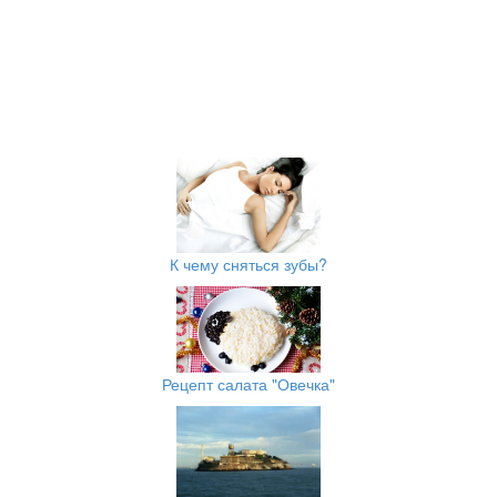
К чему сняться зубы?
Рецепт салата "Овечка"