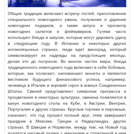
Общие традиции включают встречу гостей, приготовление
специального новогоднего ужина, получение и дарение
новогодних подарков, а также запуск и просмотр
новогодних салютов и фейерверков. Гуляки часто
используют блюда и закуски, которые могут даровать удачу
в следующем году. В Испании и некоторых других
испаноязычных странах, люди едят виноград, который
символизирует их надежды на предстоящие месяцы,
делая это до полуночи. Во многих частях мира, блюда
традиционного новогоднего года включают в себя бобовые,
которые, как полагают, напоминают монеты и являются
вестником будущего финансового успеха, например:
чечевица в Италии и коровий горох в южных Соединенных
Штатах. Свиней представляют символом прогресса и
процветания в некоторых культурах, свинина появляется в
канун новогоднего стола на Кубе, в Австрии, Венгрии,
Португалии и других странах. Круглые тортики и пирожные,
означают, что год прошел полный круг, этим завершают
праздник в Мексике, Греции и Нидерландах, других
странах. В Швеции и Норвегии, между тем, на Новый год
подается рисовый пудинг с миндалем и спрятанной в нем