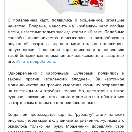
С появлением карт, появились и мошенники, игравшие
нечестно. Впервые, наносить на «рубашку» карт особые
метки, известные только жулику, стали в 16 веке. Подобные
способы мошенничества описывались в разнообразных
опусах об азартных играх и моментально становились
популярными. Появление карт привело и к появлению
такой болезни как игромания или зависимость от азартных
игр.
Узнать подробности.
Одновременно с карточными шулерами, появились и
законы против «вселенских злодеев». За карточное
мошенничество им грозила смертная казнь: их отправляли
на виселицы или отрубали голову. Но, несмотря на такое
суровое наказание, желающих стремительно обогатиться
за карточным столом не становилось меньше.
Когда при производстве карт на "рубашку" стали наносит
рисунок, чтобы скрыть случайные загрязнения, жуликам это
оказалось только на руку. Мошенники добавляли свои
малозаметные точки, оттенки, штрихи, для виртуозного