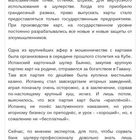
использования в шулерстве. Когда это приобрело
грандиозный размах, право выпускать карты стало
предоставляться только государственным предприятиям.
При производстве карт, на государственном уровне
постоянно разрабатывались все новые и новые защиты от
злоумышленников.
Одна из крупнейших афер в мошенничестве с картами
была организована в середине прошлого столетия на Кубе.
Испанский карточный шулер Бьянко, закупив крупную
партию карт на родине, отправился за богатством в Гавану.
Там вся партия по дешёвке была куплена местными
казино. Испанец стал завсегдатаем игорных заведений,
играя поначалу очень осторожно, а в заключении, сорвав
по-настоящему крупный куш, исчез. И лишь потом,
выяснилось, что вся партия карт была «краплёной».
Испанец не понёс заслуженного наказания, но урок
игорному бизнесу он преподнёс, и урок - «хороший», но, к
сожалению не «бесплатный».
Сейчас, по мнению экспертов, для того, чтобы сорвать
банк шулеру-профессионалу довольно знать лишь