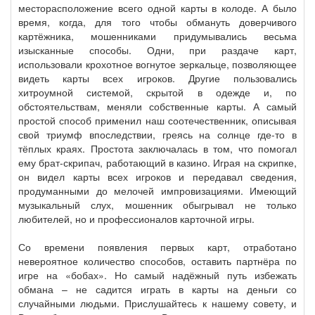
месторасположение всего одной карты в колоде. А было
время, когда, для того чтобы обмануть доверчивого
картёжника, мошенниками придумывались весьма
изысканные способы. Одни, при раздаче карт,
использовали крохотное вогнутое зеркальце, позволяющее
видеть карты всех игроков. Другие пользовались
хитроумной системой, скрытой в одежде и, по
обстоятельствам, меняли собственные карты. А самый
простой способ применил наш соотечественник, описывая
свой триумф впоследствии, греясь на солнце где-то в
тёплых краях. Простота заключалась в том, что помогал
ему брат-скрипач, работающий в казино. Играя на скрипке,
он видел карты всех игроков и передавал сведения,
продуманными до мелочей импровизациями. Имеющий
музыкальный слух, мошенник обыгрывал не только
любителей, но и профессионалов карточной игры.
Со времени появления первых карт, отработано
невероятное количество способов, оставить партнёра по
игре на «бобах». Но самый надёжный путь избежать
обмана – не садится играть в карты на деньги со
случайными людьми. Прислушайтесь к нашему совету, и