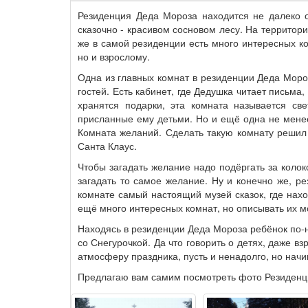
Резиденция Деда Мороза находится не далеко о
сказочно - красивом сосновом лесу. На территори
же в самой резиденции есть много интересных ко
но и взрослому.
Одна из главных комнат в резиденции Деда Моро
гостей. Есть кабинет, где Дедушка читает письма,
хранятся подарки, эта комната называется све
присланные ему детьми. Но и ещё одна не мене
Комната желаний. Сделать такую комнату решил 
Санта Клаус.
Чтобы загадать желание надо подёргать за коло
загадать то самое желание. Ну и конечно же, р
комнате самый настоящий музей сказок, где нах
ещё много интересных комнат, но описывать их мо
Находясь в резиденции Деда Мороза ребёнок по-н
со Снегурочкой. Да что говорить о детях, даже в
атмосферу праздника, пусть и ненадолго, но начи
Предлагаю вам самим посмотреть фото Резиденц