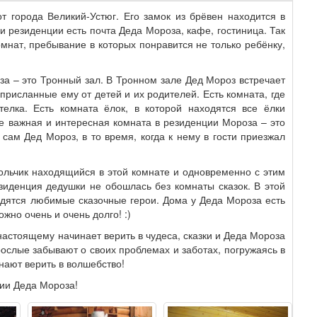
т города Великий-Устюг. Его замок из брёвен находится в
и резиденции есть почта Деда Мороза, кафе, гостиница. Так
мнат, пребывание в которых понравится не только ребёнку,
за – это Тронный зал. В Тронном зале Дед Мороз встречает
 присланные ему от детей и их родителей. Есть комната, где
телка. Есть комната ёлок, в которой находятся все ёлки
е важная и интересная комната в резиденции Мороза – это
сам Дед Мороз, в то время, когда к нему в гости приезжал
кольчик находящийся в этой комнате и одновременно с этим
езиденция дедушки не обошлась без комнаты сказок. В этой
одятся любимые сказочные герои. Дома у Деда Мороза есть
жно очень и очень долго! :)
астоящему начинает верить в чудеса, сказки и Деда Мороза
зрослые забывают о своих проблемах и заботах, погружаясь в
нают верить в волшебство!
ии Деда Мороза!