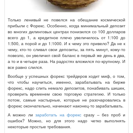
Только ленивый не повелся на обещание космической
прибыли с Форекс. Особенно, когда минимальный депозит
во многих дилинговых центрах понизился со 100 долларов
всего до 1, а кредитное плечо увеличилось от 1:100 до
1:500, а порой и до 1:1000. И к чему это привело? Да не к
чему, кто-то сливал свои депозиты, за пять минут, кому-то
повезло, он увеличил свой баланс в первый же день в два,
а то и в четыре раза. На радостях вложился по-крупному. И
все равно слился.
Вообще у успешных форекс трейдеров ходит миф, о том,
что чтобы научиться, именно, зарабатывать на бирже
форекс, надо слить немало депозитов, понабивать шишек,
проверить временем свою торговую стратегию. И только
потом, самые настырные, которые не разочаровались в
форекс окончательно, начинают наконец-то зарабатывать.
А можно ли
заработать на форекс
сразу – без проб и
ошибок? Можно, но для этого надо четко выполнять
некоторые простые требования.