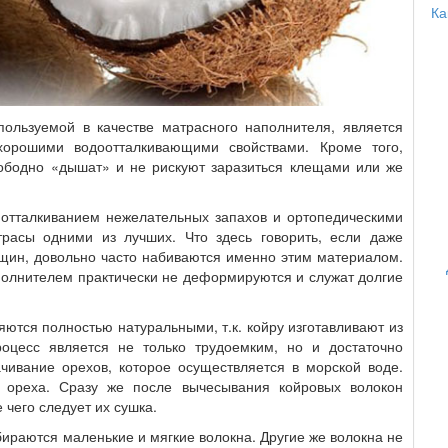
Ка
пользуемой в качестве матрасного наполнителя, является
хорошими водоотталкивающими свойствами. Кроме того,
ободно «дышат» и не рискуют заразиться клещами или же
отталкиванием нежелательных запахов и ортопедическими
трасы одними из лучших. Что здесь говорить, если даже
ин, довольно часто набиваются именно этим материалом.
аполнителем практически не деформируются и служат долгие
ются полностью натуральными, т.к. койру изготавливают из
оцесс является не только трудоемким, но и достаточно
ивание орехов, которое осуществляется в морской воде.
 ореха. Сразу же после вычесывания койровых волокон
 чего следует их сушка.
ираются маленькие и мягкие волокна. Другие же волокна не