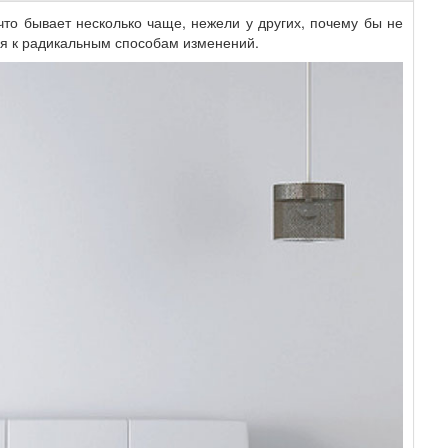
что бывает несколько чаще, нежели у других, почему бы не
я к радикальным способам изменений.