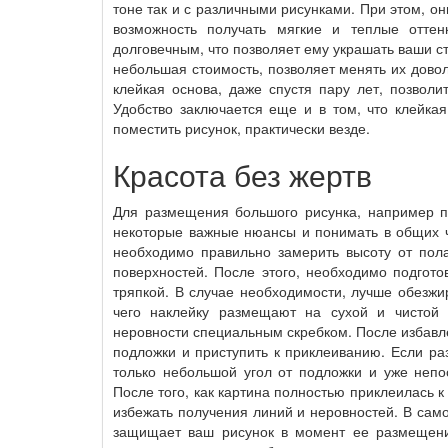
тоне так и с различными рисунками. При этом, о
возможность получать мягкие и теплые оттен
долговечным, что позволяет ему украшать ваши сте
небольшая стоимость, позволяет менять их довол
клейкая основа, даже спустя пару лет, позволи
Удобство заключается еще и в том, что клейкая
поместить рисунок, практически везде.
Красота без жертв
Для размещения большого рисунка, например па
некоторые важные нюансы и понимать в общих че
необходимо правильно замерить высоту от пола
поверхностей. После этого, необходимо подгото
тряпкой. В случае необходимости, лучше обезжир
чего наклейку размещают на сухой и чистой 
неровности специальным скребком. После избавле
подложки и приступить к приклеиванию. Если ра
только небольшой угол от подложки и уже непо
После того, как картина полностью приклеилась к
избежать получения линий и неровностей. В сам
защищает ваш рисунок в момент ее размещения