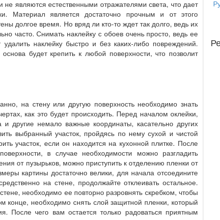
Р
ни не являются естественными отражателями света, что дает
ки. Материал является достаточно прочным и от этого
ны долгое время. Но вряд ли кто-то ждет так долго, ведь их
ьно часто. Снимать наклейку с обоев очень просто, ведь ее
Р
т удалить наклейку быстро и без каких-либо повреждений.
 основа будет крепить к любой поверхности, что позволит
нно, на стену или другую поверхность необходимо знать
ртах, как это будет происходить. Перед началом оклейки,
 и другие немало важные координаты, касательно других
вить выбранный участок, пройдясь по нему сухой и чистой
ить участок, если он находится на кухонной плитке. После
поверхности, в случае необходимости можно разгладить
ния от пузырьков, можно приступить к отделению пленки от
змеры картины достаточно велики, для начала отсоедините
средственно на стене, продолжайте отклеивать остальное.
 стене, необходимо ее повторно разровнять скребком, чтобы
ом конце, необходимо снять слой защитной пленки, который
. После чего вам остается только радоваться приятным