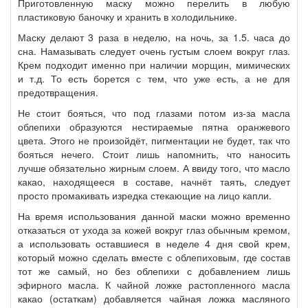
Приготовленную маску можно перелить в любую
пластиковую баночку и хранить в холодильнике.
Маску делают 3 раза в неделю, на ночь, за 1.5. часа до
сна. Намазывать следует очень густым слоем вокруг глаз.
Крем подходит именно при наличии морщин, мимических
и т.д. То есть борется с тем, что уже есть, а не для
предотвращения.
Не стоит бояться, что под глазами потом из-за масла
облепихи образуются нестираемые пятна оранжевого
цвета. Этого не произойдёт, пигментации не будет, так что
бояться нечего. Стоит лишь напомнить, что наносить
лучше обязательно жирным слоем. А ввиду того, что масло
какао, находящееся в составе, начнёт таять, следует
просто промакивать изредка стекающие на лицо капли.
На время использования данной маски можно временно
отказаться от ухода за кожей вокруг глаз обычным кремом,
а использовать оставшиеся в неделе 4 дня свой крем,
который можно сделать вместе с облепиховым, где состав
тот же самый, но без облепихи с добавлением лишь
эфирного масла. К чайной ложке растопленного масла
какао (остаткам) добавляется чайная ложка масляного