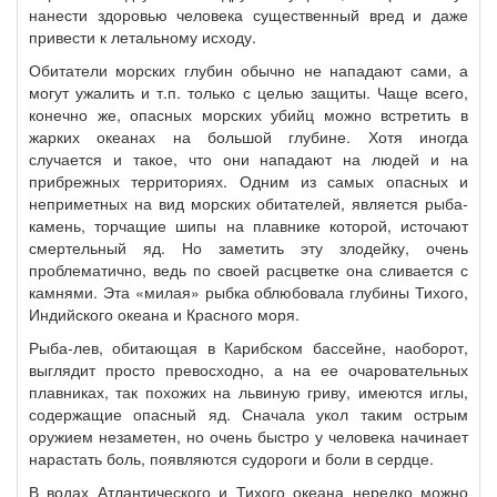
нанести здоровью человека существенный вред и даже
привести к летальному исходу.
Обитатели морских глубин обычно не нападают сами, а
могут ужалить и т.п. только с целью защиты. Чаще всего,
конечно же, опасных морских убийц можно встретить в
жарких океанах на большой глубине. Хотя иногда
случается и такое, что они нападают на людей и на
прибрежных территориях. Одним из самых опасных и
неприметных на вид морских обитателей, является рыба-
камень, торчащие шипы на плавнике которой, источают
смертельный яд. Но заметить эту злодейку, очень
проблематично, ведь по своей расцветке она сливается с
камнями. Эта «милая» рыбка облюбовала глубины Тихого,
Индийского океана и Красного моря.
Рыба-лев, обитающая в Карибском бассейне, наоборот,
выглядит просто превосходно, а на ее очаровательных
плавниках, так похожих на львиную гриву, имеются иглы,
содержащие опасный яд. Сначала укол таким острым
оружием незаметен, но очень быстро у человека начинает
нарастать боль, появляются судороги и боли в сердце.
В водах Атлантического и Тихого океана нередко можно