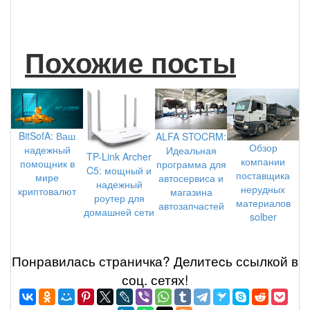
Похожие посты
BitSofA: Ваш
ALFA STOCRM:
Обзор
надежный
Идеальная
TP-Link Archer
компании
помощник в
программа для
C5: мощный и
поставщика
мире
автосервиса и
надежный
нерудных
криптовалют
магазина
роутер для
материалов
автозапчастей
домашней сети
solber
Понравилась страничка? Делитеcь ссылкой в
соц. сетях!