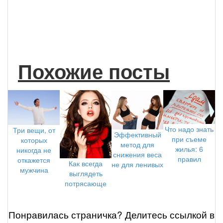
Похожие посты
Что надо знать
Три вещи, от
Эффективный
при съеме
которых
метод для
жилья: 6
никогда не
снижения веса
правил
откажется
Как всегда
не для ленивых
мужчина
выглядеть
потрясающе
Понравилась страничка? Делитеcь ссылкой в