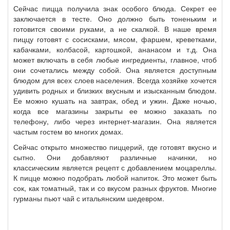
Сейчас пицца получила знак особого блюда. Секрет ее
заключается в тесте. Оно должно быть тоненьким и
готовится своими руками, а не скалкой. В наше время
пиццу готовят с сосисками, мясом, фаршем, креветками,
кабачками, колбасой, картошкой, ананасом и т.д. Она
может включать в себя любые ингредиенты, главное, чтоб
они сочетались между собой. Она является доступным
блюдом для всех слоев населения. Всегда хозяйке хочется
удивить родных и близких вкусным и изысканным блюдом.
Ее можно кушать на завтрак, обед и ужин. Даже ночью,
когда все магазины закрыты ее можно заказать по
телефону, либо через интернет-магазин. Она является
частым гостем во многих домах.
Сейчас открыто множество пиццерий, где готовят вкусно и
сытно. Они добавляют различные начинки, но
классическим является рецепт с добавлением моцареллы.
К пицце можно подобрать любой напиток. Это может быть
сок, как томатный, так и со вкусом разных фруктов. Многие
гурманы пьют чай с итальянским шедевром.