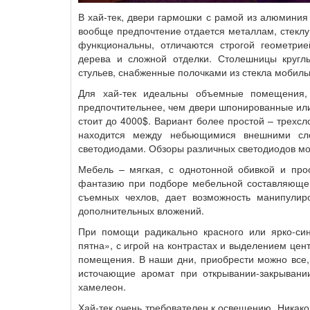
В хай-тек, двери гармошки с рамой из алюминия
вообще предпочтение отдается металлам, стеклу
функциональны, отличаются строгой геометри
дерева и сложной отделки. Столешницы кругл
стульев, снабженные полочками из стекла мобиль
Для хай-тек идеальны объемные помещения,
предпочтительнее, чем двери шпонированные ил
стоит до 4000$. Вариант более простой – трехсл
находится между небьющимися внешними сл
светодиодами. Обзоры различных светодиодов мо
Мебель – мягкая, с однотонной обивкой и прос
фантазию при подборе мебельной составляюще
съемных чехлов, дает возможность манипулир
дополнительных вложений.
При помощи радикально красного или ярко-си
пятна», с игрой на контрастах и выделением це
помещения. В наши дни, приобрести можно все,
источающие аромат при открывании-закрывани
хамелеон.
Хай-тек очень требователен к освещению. Никако