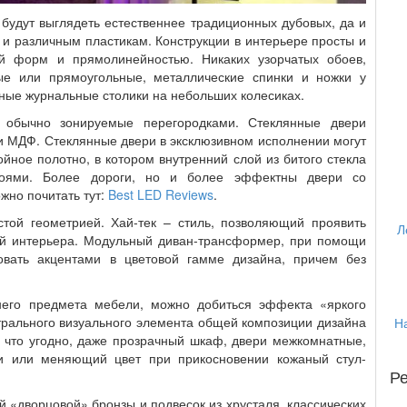
 будут выглядеть естественнее традиционных дубовых, да и
 и различным пластикам. Конструкции в интерьере просты и
ей форм и прямолинейностью. Никаких узорчатых обоев,
ые или прямоугольные, металлические спинки и ножки у
ные журнальные столики на небольших колесиках.
 обычно зонируемые перегородками. Стеклянные двери
и МДФ. Стеклянные двери в эксклюзивном исполнении могут
ойное полотно, в котором внутренний слой из битого стекла
оями. Более дороги, но и более эффектны двери со
жно почитать тут:
Best LED Reviews
.
той геометрией. Хай-тек – стиль, позволяющий проявить
Л
й интерьера. Модульный диван-трансформер, при помощи
овать акцентами в цветовой гамме дизайна, причем без
него предмета мебели, можно добиться эффекта «яркого
нтрального визуального элемента общей композиции дизайна
Н
 что угодно, даже прозрачный шкаф, двери межкомнатные,
и или меняющий цвет при прикосновении кожаный стул-
Р
й «дворцовой» бронзы и подвесок из хрусталя, классических