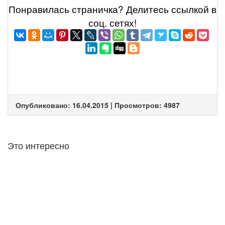
Понравилась страничка? Делитеcь ссылкой в
соц. сетях!
Опубликовано: 16.04.2015 | Просмотров: 4987
Это интересно