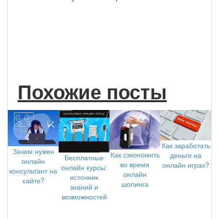
Похожие посты
Как заработать
Зачем нужен
Как сэкономить
деньги на
Бесплатные
онлайн
во время
онлайн играх?
онлайн курсы:
консультант на
онлайн
источник
сайте?
шопинга
знаний и
возможностей