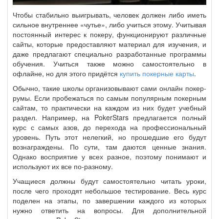
Чтобы стабильно выигрывать, человек должен либо иметь
сильное внутреннее «чутье», либо учиться этому. Учитывая
постоянный интерес к покеру, функционируют различные
сайты, которые предоставляют материал для изучения, и
даже предлагают специально разработанные программы
обучения. Учиться также можно самостоятельно в
офлайне, но для этого придётся
купить покерные карты
.
Обычно, такие школы организовывают сами онлайн покер-
румы. Если пробежаться по самым популярным покерным
сайтам, то практически на каждом из них будет учебный
раздел. Например, на PokerStars предлагается полный
курс с самых азов, до перехода на профессиональный
уровень. Путь этот нелегкий, но прошедшие его будут
вознаграждены. По сути, там даются ценные знания.
Однако восприятие у всех разное, поэтому понимают и
используют их все по-разному.
Учащиеся должны будут самостоятельно читать уроки,
после чего проходят небольшое тестирование. Весь курс
поделен на этапы, по завершении каждого из которых
нужно ответить на вопросы. Для дополнительной