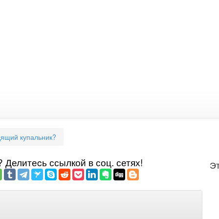
дящий купальник?
Делитеcь ссылкой в соц. сетях!
Эт