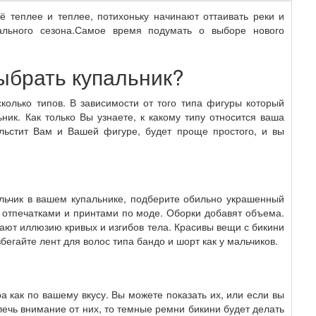
сё теплее и теплее, потихоньку начинают оттаивать реки и
ального сезона.Самое время подумать о выборе нового
выбрать купальник?
колько типов. В зависимости от того типа фигуры который
ник. Как только Вы узнаете, к какому типу относится ваша
льстит Вам и Вашей фигуре, будет проще простого, и вы
.
альчик в вашем купальнике, подберите обильно украшенный
 отпечатками и принтами по моде. Оборки добавят объема.
ают иллюзию кривых и изгибов тела. Красивы вещи с бикини
егайте лент для волос типа бандо и шорт как у мальчиков.
 как по вашему вкусу. Вы можете показать их, или если вы
лечь внимание от них, то темные ремни бикини будет делать