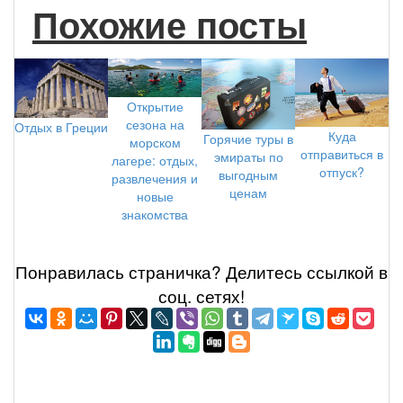
Похожие посты
Открытие
сезона на
Отдых в Греции
Куда
Горячие туры в
морском
отправиться в
эмираты по
лагере: отдых,
отпуск?
выгодным
развлечения и
ценам
новые
знакомства
Понравилась страничка? Делитеcь ссылкой в
соц. сетях!