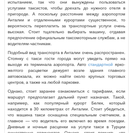
испытанием, так что они вынуждены пользоваться
услугами таксистов, чтобы доехать до нужного отеля в
пригороде. А поскольку расстояние между аэропортом
Анталии и отдаленными курортами существенное, то
вероятность переплатить за транспортные услуги очень
высокая. Стоит тщательно выбирать машину, отдавая
предпочтение официальным таксомоторным службам, а не
водителям-частникам.
Подобный вид транспорта в Анталии очень распространен.
Стоянку с такси гости города могут увидеть прямо на
выходе из терминала аэропорта. Авто
стандартной
ярко-
желтого расцветки дежурят возле здания главного
автовокзала, их можно найти около крупных торговых
центров, а также на любой парковке.
Однако, стоит заранее ознакомиться с тарифами, если
маршрут предполагает дальний пункт назначая. Такой,
например, как популярный курорт Белек, который
находится в 30 километрах от Анталии. Стоит убедиться,
что машина такси оснащена специальным счетчиком, а
главное — что водитель его включил во время поездки.
Дневные и ночные расценки на услуги такси в Турции
существенно отличаются. Однако, стоит помнить, что