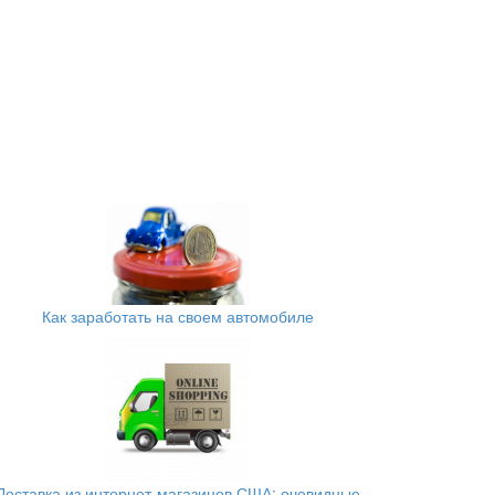
Как заработать на своем автомобиле
Доставка из интернет-магазинов США: очевидные