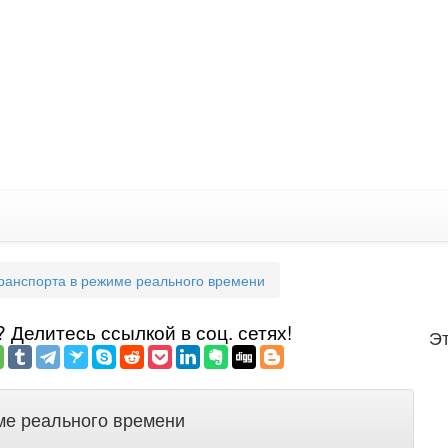
ранспорта в режиме реального времени
Делитеcь ссылкой в соц. сетях!
Эт
ме реального времени