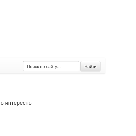
Найти
о интересно