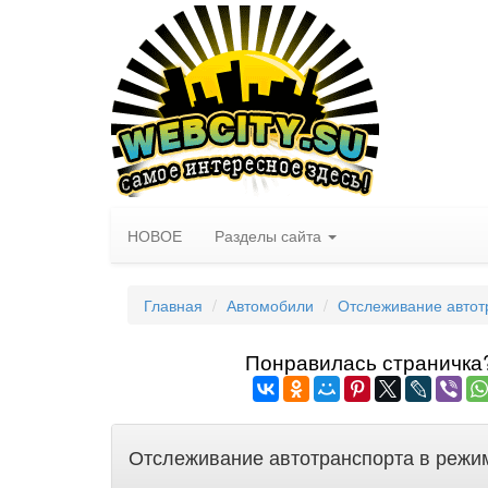
НОВОЕ
Разделы сайта
Главная
Автомобили
Отслеживание автот
Понравилась страничка? 
Отслеживание автотранспорта в режи