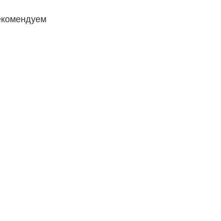
екомендуем