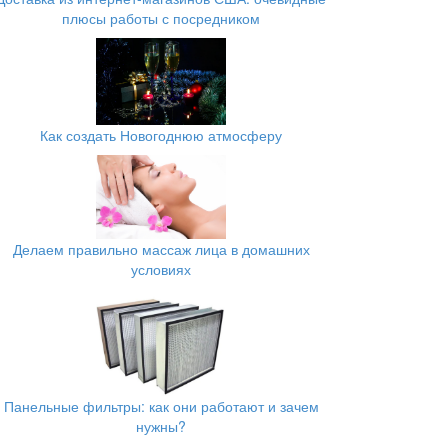
плюсы работы с посредником
Как создать Новогоднюю атмосферу
Делаем правильно массаж лица в домашних
условиях
Панельные фильтры: как они работают и зачем
нужны?