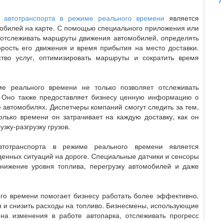
я автотранспорта в режиме реального времени
является
обилей на карте. С помощью специального приложения или
отслеживать маршруты движения автомобилей, определять
орость его движения и время прибытия на место доставки.
тво услуг, оптимизировать маршруты и сократить время
ме реального времени не только позволяет отслеживать
 Оно также предоставляет бизнесу ценную информацию о
е автомобилях. Диспетчеры компаний смогут следить за тем,
олько времени он затрачивает на каждую доставку, как он
зку-разгрузку грузов.
тотранспорта в режиме реального времени является
енных ситуаций на дороге. Специальные датчики и сенсоры
нижение уровня топлива, перегрузку автомобилей и даже
го времени помогает бизнесу работать более эффективно.
мя и снизить расходы на топливо. Бизнесмены, использующие
 на изменения в работе автопарка, отслеживать прогресс