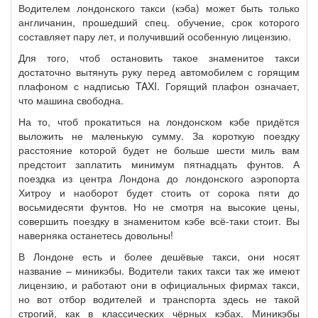
Водителем лондонского такси (кэба) может быть только
англичанин, прошедший спец. обучение, срок которого
составляет пару лет, и получивший особенную лицензию.
Для того, чтоб остановить такое знаменитое такси
достаточно вытянуть руку перед автомобилем с горящим
плафоном с надписью TAXI. Горящий плафон означает,
что машина свободна.
На то, чтоб прокатиться на лондонском кэбе придётся
выложить не маленькую сумму. За короткую поездку
расстояние которой будет не больше шести миль вам
предстоит заплатить минимум пятнадцать фунтов. А
поездка из центра Лондона до лондонского аэропорта
Хитроу и наоборот будет стоить от сорока пяти до
восьмидесяти фунтов. Но не смотря на высокие цены,
совершить поездку в знаменитом кэбе всё-таки стоит. Вы
наверняка останетесь довольны!
В Лондоне есть и более дешёвые такси, они носят
название – миникэбы. Водители таких такси так же имеют
лицензию, и работают они в официальных фирмах такси,
но вот отбор водителей и транспорта здесь не такой
строгий, как в классических чёрных кэбах. Миникэбы