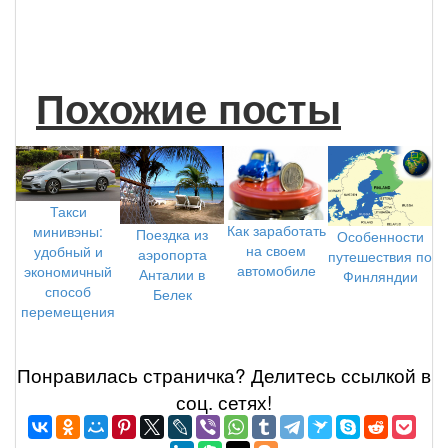
Похожие посты
Такси
Как заработать
минивэны:
Поездка из
Особенности
на своем
удобный и
аэропорта
путешествия по
автомобиле
экономичный
Анталии в
Финляндии
способ
Белек
перемещения
Понравилась страничка? Делитеcь ссылкой в
соц. сетях!