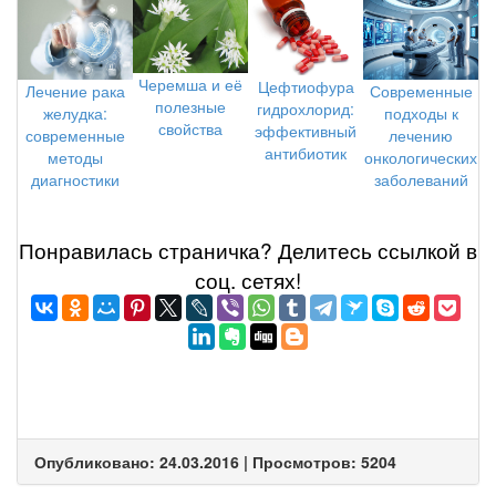
Черемша и её
Цефтиофура
Лечение рака
Современные
полезные
гидрохлорид:
желудка:
подходы к
свойства
эффективный
современные
лечению
антибиотик
методы
онкологических
диагностики
заболеваний
Понравилась страничка? Делитеcь ссылкой в
соц. сетях!
Опубликовано: 24.03.2016 | Просмотров: 5204