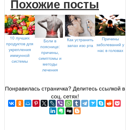
Похожие посты
10 лучших
Причины
Как устранить
Боли в
продуктов для
заболеваний у
запах изо рта
пояснице:
укрепления
нас в головах
причины,
иммунной
симптомы и
системы
методы
лечения
Понравилась страничка? Делитеcь ссылкой в
соц. сетях!