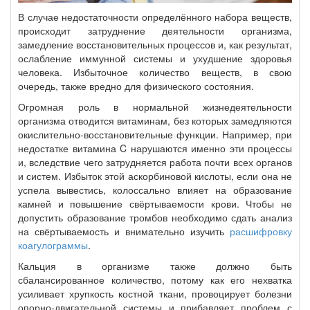
В случае недостаточности определённого набора веществ,
происходит затруднение деятельности организма,
замедление восстановительных процессов и, как результат,
ослабление иммунной системы и ухудшение здоровья
человека. Избыточное количество веществ, в свою
очередь, также вредно для физического состояния.
Огромная роль в нормальной жизнедеятельности
организма отводится витаминам, без которых замедляются
окислительно-восстановительные функции. Например, при
недостатке витамина C нарушаются именно эти процессы
и, вследствие чего затрудняется работа почти всех органов
и систем. Избыток этой аскорбиновой кислоты, если она не
успела вывестись, колоссально влияет на образование
камней и повышение свёртываемости крови. Чтобы не
допустить образование тромбов необходимо сдать анализ
на свёртываемость и внимательно изучить
расшифровку
коагулограммы
.
Кальция в организме также должно быть
сбалансированное количество, потому как его нехватка
усиливает хрупкость костной ткани, провоцирует болезни
опорно-двигательной системы и прибавляет проблем с