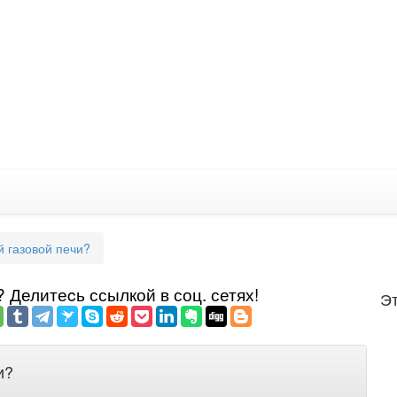
й газовой печи?
Делитеcь ссылкой в соц. сетях!
Эт
и?