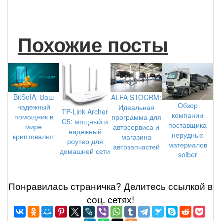
Похожие посты
BitSofA: Ваш
ALFA STOCRM:
Обзор
надежный
Идеальная
TP-Link Archer
компании
помощник в
программа для
C5: мощный и
поставщика
мире
автосервиса и
надежный
нерудных
криптовалют
магазина
роутер для
материалов
автозапчастей
домашней сети
solber
Понравилась страничка? Делитеcь ссылкой в
соц. сетях!