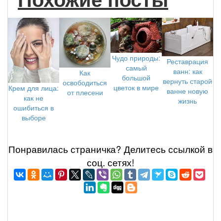
Чудо природы:
Реставрация
самый
ванн: как
Как
большой
вернуть старой
освободиться
цветок в мире
Крем для лица:
ванне новую
от плесени
как не
жизнь
ошибиться в
выборе
Понравилась страничка? Делитеcь ссылкой в
соц. сетях!